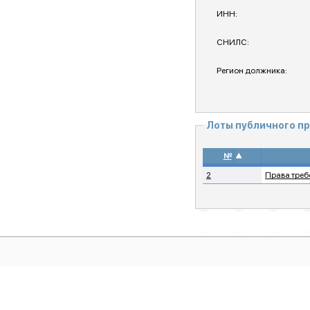
ИНН:
СНИЛС:
Регион должника:
Лоты публичного п
▲
№
2
Права треб