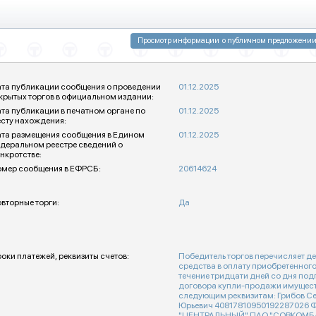
та публикации сообщения о проведении
01.12.2025
крытых торгов в официальном издании:
та публикации в печатном органе по
01.12.2025
сту нахождения:
та размещения сообщения в Едином
01.12.2025
деральном реестре сведений о
нкротстве:
мер сообщения в ЕФРСБ:
20614624
вторные торги:
Да
оки платежей, реквизиты счетов:
Победитель торгов перечисляет д
средства в оплату приобретенного
течение тридцати дней со дня по
договора купли-продажи имущест
следующим реквизитам: Грибов Сергей
Юрьевич 40817810950192287026
"ЦЕНТРАЛЬНЫЙ" ПАО "СОВКОМБАНК" 63