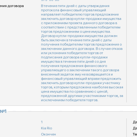
ения договора
В течение пяти дней с даты утверждения
протокола финансовый управляющий
направляет победителю торгов предложение
заключить договор купли-продажи имущества
с приложением проекта данного договора в
соответствии с представленным победителем
торгов предложением о цене имущества.
Договор купли-продажи имущества должен
быть заключен в течение пяти дней с даты
получения победителем торгов предложения о
заключении данного договора. В случае отказа
или уклонения победителя торгов от
подписания договора купли-продажи
имущества в течение пяти дней со дня
получения предложения финансового
управляющего о заключении такого договора
внесенный задаток ему не возвращается и
финансовый управляющий вправе предложить
заключить договор купли-продажи участнику
торгов, которым предложена наиболее высокая
цена имущества по сравнению с ценой,
предложенной другими участниками торгов, за
исключением победителя торгов.
 №1
1
Да
Kia Rio
Да
Окончен
Те