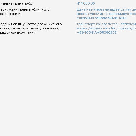
чальная цена, руб.:
414 000,00
п снижения цены публичного
Цена на интервале задается как це
едложения:
предыдущем интервале минус про
снижения от начальной цены
едения об имуществе должника, его
транспортное средство – легково
ставе, характеристиках, описание,
марка /модель – Kia Rio, год выпуска – 2012, VIN
рядок ознакомления:
– Z94CB41AADR086302.