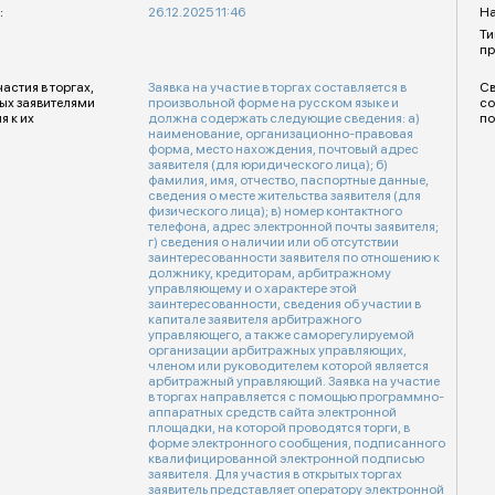
:
26.12.2025 11:46
На
Ти
пр
стия в торгах,
Заявка на участие в торгах составляется в
Св
ых заявителями
произвольной форме на русском языке и
со
я к их
должна содержать следующие сведения: а)
по
наименование, организационно-правовая
форма, место нахождения, почтовый адрес
заявителя (для юридического лица); б)
фамилия, имя, отчество, паспортные данные,
сведения о месте жительства заявителя (для
физического лица); в) номер контактного
телефона, адрес электронной почты заявителя;
г) сведения о наличии или об отсутствии
заинтересованности заявителя по отношению к
должнику, кредиторам, арбитражному
управляющему и о характере этой
заинтересованности, сведения об участии в
капитале заявителя арбитражного
управляющего, а также саморегулируемой
организации арбитражных управляющих,
членом или руководителем которой является
арбитражный управляющий. Заявка на участие
в торгах направляется с помощью программно-
аппаратных средств сайта электронной
площадки, на которой проводятся торги, в
форме электронного сообщения, подписанного
квалифицированной электронной подписью
заявителя. Для участия в открытых торгах
заявитель представляет оператору электронной