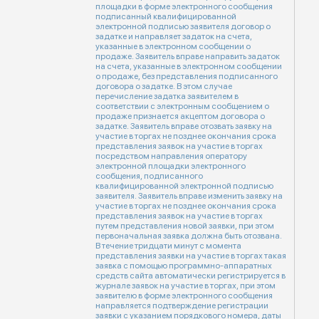
площадки в форме электронного сообщения
подписанный квалифицированной
электронной подписью заявителя договор о
задатке и направляет задаток на счета,
указанные в электронном сообщении о
продаже. Заявитель вправе направить задаток
на счета, указанные в электронном сообщении
о продаже, без представления подписанного
договора о задатке. В этом случае
перечисление задатка заявителем в
соответствии с электронным сообщением о
продаже признается акцептом договора о
задатке. Заявитель вправе отозвать заявку на
участие в торгах не позднее окончания срока
представления заявок на участие в торгах
посредством направления оператору
электронной площадки электронного
сообщения, подписанного
квалифицированной электронной подписью
заявителя. Заявитель вправе изменить заявку на
участие в торгах не позднее окончания срока
представления заявок на участие в торгах
путем представления новой заявки, при этом
первоначальная заявка должна быть отозвана.
В течение тридцати минут с момента
представления заявки на участие в торгах такая
заявка с помощью программно-аппаратных
средств сайта автоматически регистрируется в
журнале заявок на участие в торгах, при этом
заявителю в форме электронного сообщения
направляется подтверждение регистрации
заявки с указанием порядкового номера, даты