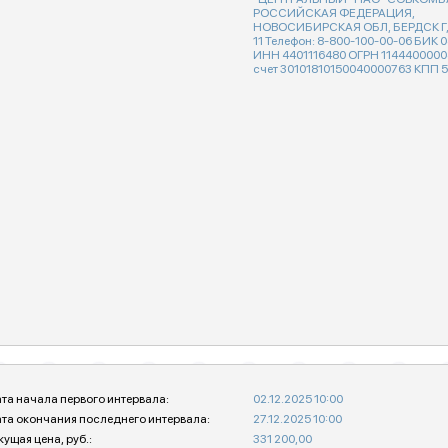
РОССИЙСКАЯ ФЕДЕРАЦИЯ,
НОВОСИБИРСКАЯ ОБЛ, БЕРДСК Г, ПОПОВА УЛ,
11 Телефон: 8-800-100-00-06 БИК 045004763
ИНН 4401116480 ОГРН 1144400000425 К
счет 3010181015
та начала первого интервала:
02.12.2025 10:00
та окончания последнего интервала:
27.12.2025 10:00
кущая цена, руб.:
331 200,00