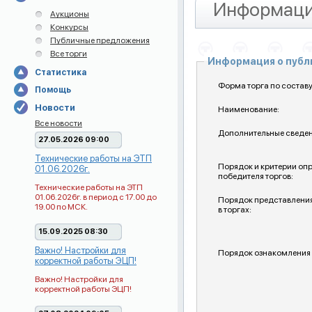
Информаци
Аукционы
Конкурсы
Публичные предложения
Все торги
Информация о пуб
Статистика
Форма торга по составу
Помощь
Новости
Наименование:
Все новости
Дополнительные сведен
27.05.2026 09:00
Технические работы на ЭТП
Порядок и критерии оп
01.06.2026г.
победителя торгов:
Технические работы на ЭТП
01.06.2026г. в период с 17.00 до
Порядок представления
19.00 по МСК.
в торгах:
15.09.2025 08:30
Важно! Настройки для
Порядок ознакомления 
корректной работы ЭЦП!
Важно! Настройки для
корректной работы ЭЦП!