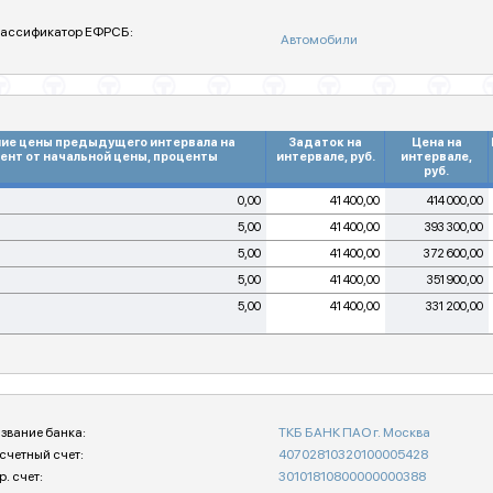
ассификатор ЕФРСБ:
Автомобили
ие цены предыдущего интервала на
Задаток на
Цена на
ент от начальной цены, проценты
интервале, руб.
интервале,
руб.
0,00
41 400,00
414 000,00
5,00
41 400,00
393 300,00
5,00
41 400,00
372 600,00
5,00
41 400,00
351 900,00
5,00
41 400,00
331 200,00
звание банка:
ТКБ БАНК ПАО г. Москва
счетный счет:
40702810320100005428
р. счет:
30101810800000000388