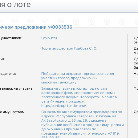
я о лоте
личном предложении №0033536
 участников:
Открытая
Да
от
Торги имуществом Грибова С.Ю.
Да
ме
ия:
Да
фе
ба
ределения
Победителем открытых торгов признается
Но
участник торгов, предложивший
максимальную цену
 заявок на участие
Заявки на участие в торгах подаются в
По
электронной форме посредством системы
электронного документооборота на сайте в
сети Интернет по адресу:
http://bankrupt.tender.one/
с имуществом:
Ознакомление с имуществом производится по
Ср
адресу: Республика Татарстан, г. Казань, ул.
Ак.Завойского, д.23, кв. 29, с момента
публикации сообщения о продаже имущества и
до окончания приема заявок по
предварительной записи по телефону: +7 919
973-59-85