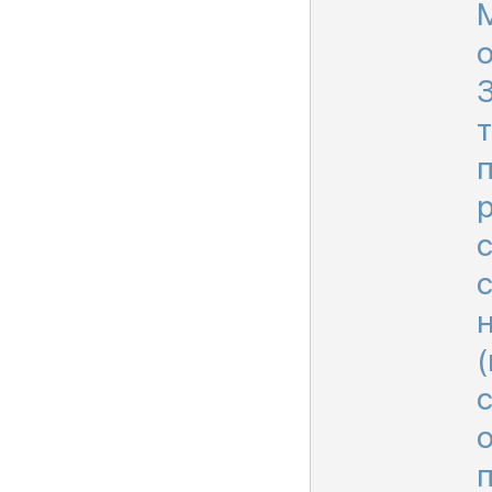
о
З
т
св