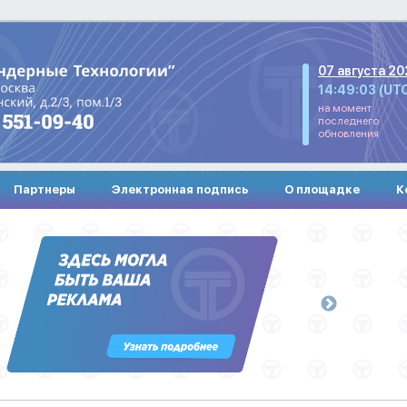
07 августа 20
14:49:03 (UT
на момент
последнего
обновления
Партнеры
Электронная подпись
О площадке
К