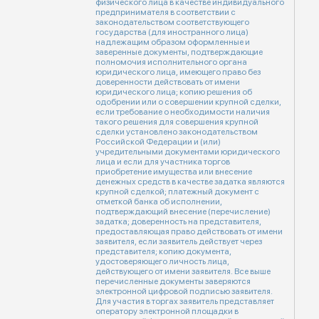
физического лица в качестве индивидуального
предпринимателя в соответствии с
законодательством соответствующего
государства (для иностранного лица)
надлежащим образом оформленные и
заверенные документы, подтверждающие
полномочия исполнительного органа
юридического лица, имеющего право без
доверенности действовать от имени
юридического лица; копию решения об
одобрении или о совершении крупной сделки,
если требование о необходимости наличия
такого решения для совершения крупной
сделки установлено законодательством
Российской Федерации и (или)
учредительными документами юридического
лица и если для участника торгов
приобретение имущества или внесение
денежных средств в качестве задатка являются
крупной сделкой; платежный документ с
отметкой банка об исполнении,
подтверждающий внесение (перечисление)
задатка; доверенность на представителя,
предоставляющая право действовать от имени
заявителя, если заявитель действует через
представителя; копию документа,
удостоверяющего личность лица,
действующего от имени заявителя. Все выше
перечисленные документы заверяются
электронной цифровой подписью заявителя.
Для участия в торгах заявитель представляет
оператору электронной площадки в