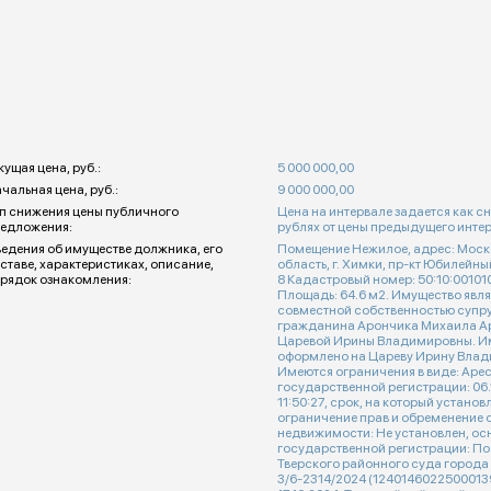
кущая цена, руб.:
5 000 000,00
чальная цена, руб.:
9 000 000,00
п снижения цены публичного
Цена на интервале задается как с
едложения:
рублях от цены предыдущего инте
едения об имуществе должника, его
Помещение Нежилое, адрес: Моск
ставе, характеристиках, описание,
область, г. Химки, пр-кт Юбилейный
рядок ознакомления:
8 Кадастровый номер: 50:10:0010104:228,
Площадь: 64.6 м2. Имущество является общей
совместной собственностью супр
гражданина Арончика Михаила А
Царевой Ирины Владимировны. И
оформлено на Цареву Ирину Влад
Имеются ограничения в виде: Арес
государственной регистрации: 06.
11:50:27, срок, на который устано
ограничение прав и обременение 
недвижимости: Не установлен, ос
государственной регистрации: П
Тверского районного суда города
3/6-2314/2024 (1240146022500013