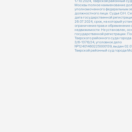
17.10.2024, Тверской районный су
Москвы полное наименование до
уполномоченного федеральным з
должностного лица: Судья О.Н. Се
дата государственной регистраци
26.07.2024, срок, на который уста
ограничение прав и обременение 
недвижимости: Не установлен, ос
государственной регистрации: П
Тверского районного суда города
3/6-1376/24, уголовное дело
№12401460225000139, выдан 02.0
Тверской районный суд города Мо