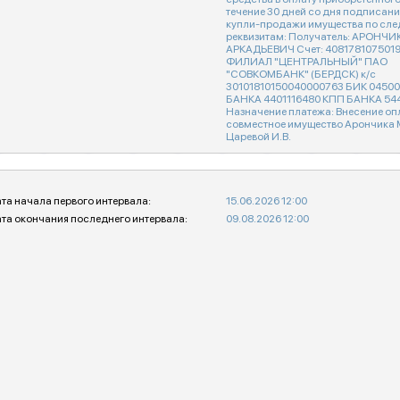
течение 30 дней со дня подписан
купли-продажи имущества по сл
реквизитам: Получатель: АРОНЧ
АРКАДЬЕВИЧ Счет: 40817810750191480192 в
ФИЛИАЛ "ЦЕНТРАЛЬНЫЙ" ПАО
"СОВКОМБАНК" (БЕРДСК) к/с
30101810150040000763 БИК 045004763 ИНН
БАНКА 4401116480 КПП БАНКА 544543001
Назначение платежа: Внесение оп
совместное имущество Арончика М
Царевой И.В.
та начала первого интервала:
15.06.2026 12:00
та окончания последнего интервала:
09.08.2026 12:00