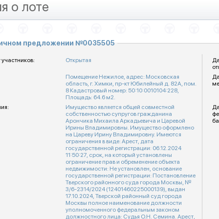
я о лоте
личном предложении №0035505
 участников:
Открытая
Да
от
Помещение Нежилое, адрес: Московская
Да
область, г. Химки, пр-кт Юбилейный д. 82А, пом.
ме
8 Кадастровый номер: 50:10:0010104:228,
Площадь: 64.6 м2.
ия:
Имущество является общей совместной
Да
собственностью супругов гражданина
фе
Арончика Михаила Аркадьевича и Царевой
ба
Ирины Владимировны. Имущество оформлено
на Цареву Ирину Владимировну. Имеются
ограничения в виде: Арест, дата
государственной регистрации: 06.12.2024
11:50:27, срок, на который установлены
ограничение прав и обременение объекта
недвижимости: Не установлен, основание
государственной регистрации: Постановление
Тверского районного суда города Москвы, №
3/6-2314/2024 (12401460225000139), выдан
17.10.2024, Тверской районный суд города
Москвы полное наименование должности
уполномоченного федеральным законом
должностного лица: Судья О.Н. Семина. Арест,