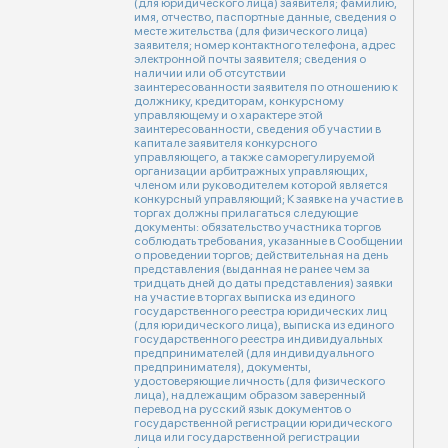
(для юридического лица) заявителя; фамилию,
имя, отчество, паспортные данные, сведения о
месте жительства (для физического лица)
заявителя; номер контактного телефона, адрес
электронной почты заявителя; сведения о
наличии или об отсутствии
заинтересованности заявителя по отношению к
должнику, кредиторам, конкурсному
управляющему и о характере этой
заинтересованности, сведения об участии в
капитале заявителя конкурсного
управляющего, а также саморегулируемой
организации арбитражных управляющих,
членом или руководителем которой является
конкурсный управляющий; К заявке на участие в
торгах должны прилагаться следующие
документы: обязательство участника торгов
соблюдать требования, указанные в Сообщении
о проведении торгов; действительная на день
представления (выданная не ранее чем за
тридцать дней до даты представления) заявки
на участие в торгах выписка из единого
государственного реестра юридических лиц
(для юридического лица), выписка из единого
государственного реестра индивидуальных
предпринимателей (для индивидуального
предпринимателя), документы,
удостоверяющие личность (для физического
лица), надлежащим образом заверенный
перевод на русский язык документов о
государственной регистрации юридического
лица или государственной регистрации