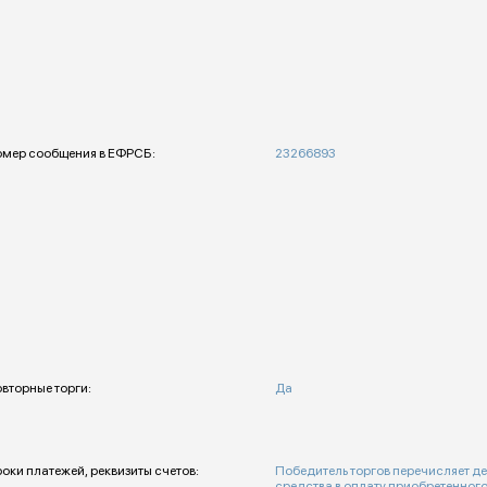
мер сообщения в ЕФРСБ:
23266893
вторные торги:
Да
оки платежей, реквизиты счетов:
Победитель торгов перечисляет д
средства в оплату приобретенного