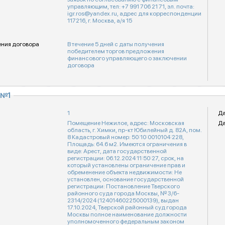
управляющим, тел: +7 991 706 21 71, эл. почта:
igr.ros@yandex.ru, адрес для корреспонденции
117216, г. Москва, а/я 15
ения договора
В течение 5 дней с даты получения
победителем торгов предложения
финансового управляющего о заключении
договора
 №1
1
Да
Помещение Нежилое, адрес: Московская
Да
область, г. Химки, пр-кт Юбилейный д. 82А, пом.
8 Кадастровый номер: 50:10:0010104:228,
Площадь: 64.6 м2. Имеются ограничения в
виде: Арест, дата государственной
регистрации: 06.12.2024 11:50:27, срок, на
который установлены ограничение прав и
обременение объекта недвижимости: Не
установлен, основание государственной
регистрации: Постановление Тверского
районного суда города Москвы, № 3/6-
2314/2024 (12401460225000139), выдан
17.10.2024, Тверской районный суд города
Москвы полное наименование должности
уполномоченного федеральным законом