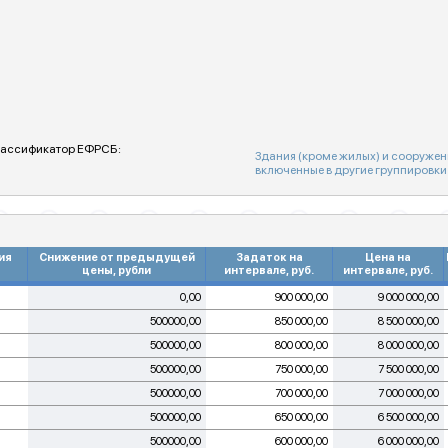
ассификатор ЕФРСБ:
Здания (кроме жилых) и сооружени
включенные в другие группировки
ия
Снижение от предыдущей
Задаток на
Цена на
цены, рубли
интервале, руб.
интервале, руб.
0,00
900 000,00
9 000 000,00
500000,00
850 000,00
8 500 000,00
500000,00
800 000,00
8 000 000,00
500000,00
750 000,00
7 500 000,00
500000,00
700 000,00
7 000 000,00
500000,00
650 000,00
6 500 000,00
500000,00
600 000,00
6 000 000,00