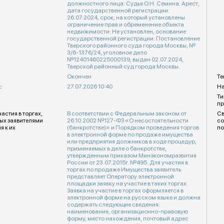
должностного лица: Судья О.Н. Семина. Арест,
дата государственной регистрации:
26.07.2024, срок, на который установлены
ограничение прав и обременение объекта
недвижимости: Не установлен, основание
государственной регистрации: Постановление
Тверского районного суда города Москвы, №
3/6-1376/24, уголовное дело
№12401460225000139, выдан 02.07.2024,
Тверской районный суд города Москвы.
Окончен
Те
:
27.07.2026 10:40
На
Ти
пр
стия в торгах,
В соответствии с Федеральным законом от
Св
ых заявителями
26.10.2002 №127-ФЗ «О несостоятельности
со
я к их
(банкротстве)» и Порядком проведения торгов
по
в электронной форме по продаже имущества
или предприятия должников в ходе процедур,
применяемых в деле о банкротстве,
утвержденным приказом Минэкономразвития
России от 23.07.2015г. №495. Для участия в
торгах по продаже Имущества заявитель
представляет Оператору электронной
площадки заявку на участие в таких торгах.
Заявка на участие в торгах оформляется в
электронной форме на русском языке и должна
содержать следующие сведения:
наименование, организационно-правовую
форму, место нахождения, почтовый адрес