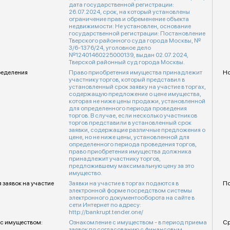
дата государственной регистрации:
26.07.2024, срок, на который установлены
ограничение прав и обременение объекта
недвижимости: Не установлен, основание
государственной регистрации: Постановление
Тверского районного суда города Москвы, №
3/6-1376/24, уголовное дело
№12401460225000139, выдан 02.07.2024,
Тверской районный суд города Москвы.
ределения
Право приобретения имущества принадлежит
Но
участнику торгов, который представил в
установленный срок заявку на участие в торгах,
содержащую предложение о цене имущества,
которая не ниже цены продажи, установленной
для определенного периода проведения
торгов. В случае, если несколько участников
торгов представили в установленный срок
заявки, содержащие различные предложения о
цене, но не ниже цены, установленной для
определенного периода проведения торгов,
право приобретения имущества должника
принадлежит участнику торгов,
предложившему максимальную цену за это
имущество.
 заявок на участие
Заявки на участие в торгах подаются в
По
электронной форме посредством системы
электронного документооборота на сайте в
сети Интернет по адресу:
http://bankrupt.tender.one/
с имуществом:
Ознакомление с имуществом - в период приема
Ср
заявок по согласованию с финансовым