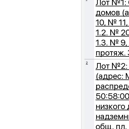
Лот №1:
домов (а
10, № 11
1.2. № 2
1.3. № 9
протяж. 
2
Лот №2:
(адрес: 
распред
50:58:00
низкого 
надземн
общ. пл.