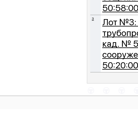
50:58:00
3
Лот №3: 
трубопр
кад. № 5
сооружен
50:20:00