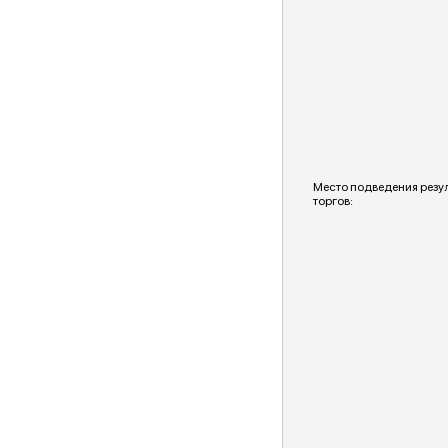
Место подведения резу
торгов: