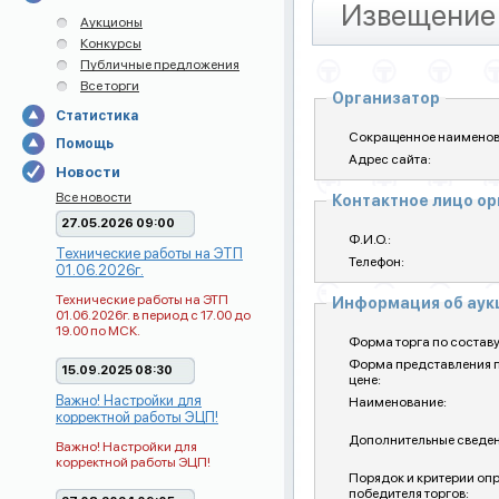
Извещение 
Аукционы
Конкурсы
Публичные предложения
Все торги
Организатор
Статистика
Сокращенное наименов
Помощь
Адрес сайта:
Новости
Все новости
Контактное лицо о
27.05.2026 09:00
Ф.И.О.:
Технические работы на ЭТП
Телефон:
01.06.2026г.
Технические работы на ЭТП
Информация об ау
01.06.2026г. в период с 17.00 до
19.00 по МСК.
Форма торга по составу
Форма представления 
15.09.2025 08:30
цене:
Важно! Настройки для
Наименование:
корректной работы ЭЦП!
Дополнительные сведен
Важно! Настройки для
корректной работы ЭЦП!
Порядок и критерии оп
победителя торгов: