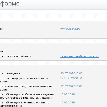
 форме
НН:
774314993745
кс:
рес электронной почты:
birkovskiy.torgi@hotmail.com
та проведения:
23.07.2026 13:00
та начала представления заявок на
17.06.2026 10:00
астие:
та окончания представления заявок на
22.07.2026 10:00
астие:
та публикации сообщения о проведении
16.06.2026
крытых торгов в официальном издании:
та публикации в печатном органе по
16.06.2026
сту нахождения: