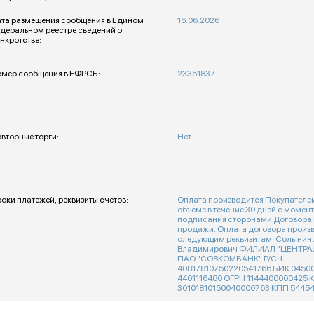
та размещения сообщения в Едином
16.06.2026
деральном реестре сведений о
нкротстве:
мер сообщения в ЕФРСБ:
23351837
вторные торги:
Нет
оки платежей, реквизиты счетов:
Оплата производится Покупателе
объеме в течение 30 дней с момен
подписания сторонами Договора 
продажи. Оплата договора произ
следующим реквизитам: Солынин
Владимирович ФИЛИАЛ "ЦЕНТР
ПАО "СОВКОМБАНК" Р/СЧ
40817810750220541766 БИК 0450
4401116480 ОГРН 1144400000425 К
30101810150040000763 КПП 5445