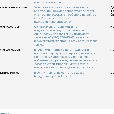
максимальную цену
 заявок на участие
Заявки на участие в торгах подаются в
Да
электронной форме посредством системы
фе
электронного документооборота на сайте в
ба
сети Интернет по адресу:
http://bankrupt.tender.one/
с имуществом:
Ознакомление происходит по
Но
предварительному согласованию с
финансовым управляющим по номеру
телефона +7 (991) 878-45-87, эл. почта:
birkovskiy.torgi@hotmail.com у организатора
торгов.
ения договора
В течение пяти дней с даты подписания
По
протокола о результатах проведения торгов
финансовый управляющий направляет
победителю торгов предложение заключить
договор купли-продажи имущества с
приложением проекта данного договора.
ьтатов торгов:
В сети Интернет на сайте по адресу
Ср
http://bankrupt.tender.one/