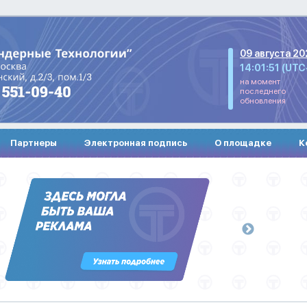
09 августа 20
14:01:51 (UTC
на момент
последнего
обновления
Партнеры
Электронная подпись
О площадке
К