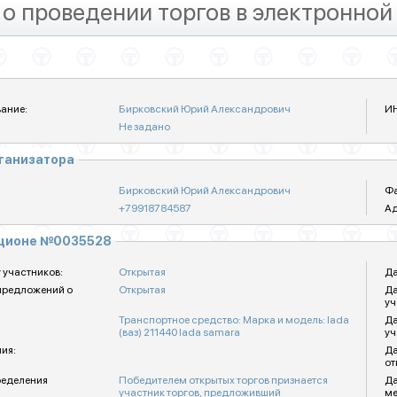
о проведении торгов в электронной
ание:
Бирковский Юрий Александрович
И
Не задано
рганизатора
Бирковский Юрий Александрович
Фа
+79918784587
Ад
кционе №0035528
 участников:
Открытая
Да
предложений о
Открытая
Да
уч
Транспортное средство: Марка и модель: lada
Да
(ваз) 211440 lada samara
уч
ия:
Да
от
ределения
Победителем открытых торгов признается
Да
участник торгов, предложивший
ме