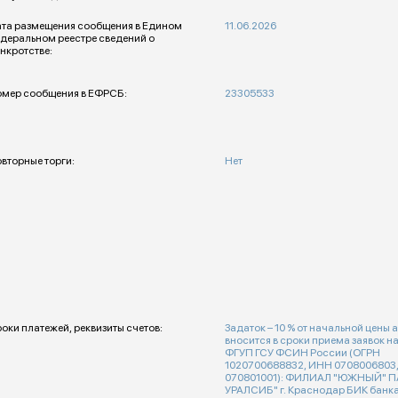
та размещения сообщения в Едином
11.06.2026
деральном реестре сведений о
нкротстве:
мер сообщения в ЕФРСБ:
23305533
вторные торги:
Нет
оки платежей, реквизиты счетов:
Задаток – 10 % от начальной цены 
вносится в сроки приема заявок н
ФГУП ГСУ ФСИН России (ОГРН
1020700688832, ИНН 0708006803
070801001): ФИЛИАЛ "ЮЖНЫЙ" П
УРАЛСИБ" г. Краснодар БИК банк