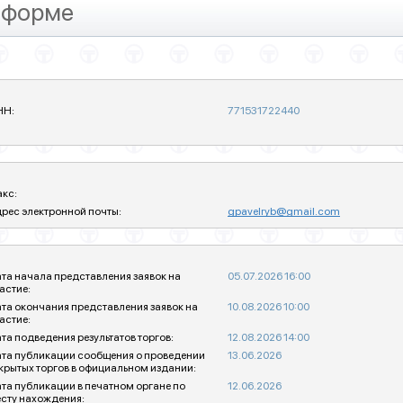
 форме
НН:
771531722440
кс:
рес электронной почты:
gpavelryb@gmail.com
та начала представления заявок на
05.07.2026 16:00
астие:
та окончания представления заявок на
10.08.2026 10:00
астие:
та подведения результатов торгов:
12.08.2026 14:00
та публикации сообщения о проведении
13.06.2026
крытых торгов в официальном издании:
та публикации в печатном органе по
12.06.2026
сту нахождения: