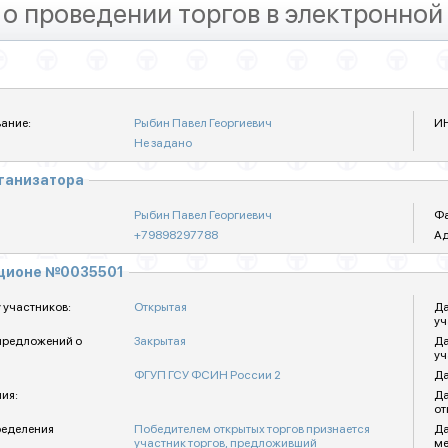
о проведении торгов в электронной
ание:
Рыбин Павел Георгиевич
И
Не задано
рганизатора
Рыбин Павел Георгиевич
Фа
+79898297788
Ад
кционе №0035501
 участников:
Открытая
Да
уч
предложений о
Закрытая
Да
уч
ФГУП ГСУ ФСИН России 2
Да
ия:
Да
от
ределения
Победителем открытых торгов признается
Да
участник торгов, предложивший
ме