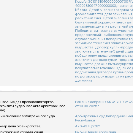
Корр/с: 30101810400000000700 Р/с
40502810947000000003, назначени
№ лота. Датой внесения задатка в
форме считается дата зачисления 
расчетный счет. Датой внесения з
безналичной форме считается дат
зачисления денег на расчетный сч
Победителем признается участник
предложивший наиболее высокую 
случае признания победителем тор
засчитывается в счет оплаты прио
имущества. Договор купли-прода
заключается в течение 5 дней с д
победителем предложения управ
заключить договор купли-продаж
имущества должна быть осуществ
покупателем в течение 30 дней со 
подписания договора купли-прод
по договору производится на рас
должника
нование для проведения торгов
Решение собрания КК ФГУП ГСУ 
еквизиты судебного акта арбитражного
от 10.06.2025 г
да):
именование арбитражного суда:
Арбитражный суд Кабардино-Бал
Республики
мер дела о банкротстве:
А20-4378/2021
битражный управляющий:
Рыбин Павел Георгиевич