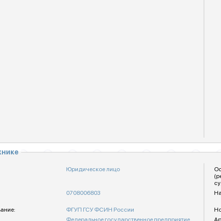
жнике
Юридическое лицо
Ос
(р
су
0708006803
На
ание:
ФГУП ГСУ ФСИН России
Но
Федеральное государственное предприятие
Ар