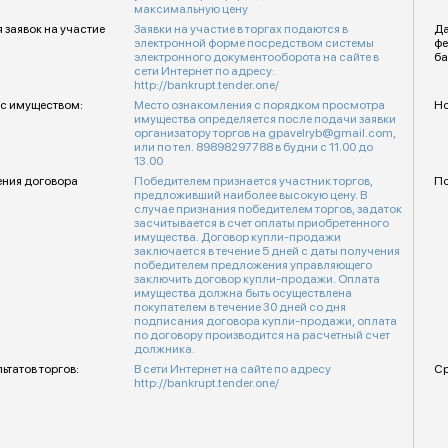
максимальную цену
 заявок на участие
Заявки на участие в торгах подаются в
Да
электронной форме посредством системы
фе
электронного документооборота на сайте в
ба
сети Интернет по адресу:
http://bankrupt.tender.one/
с имуществом:
Место ознакомления с порядком просмотра
Но
имущества определяется после подачи заявки
организатору торгов на gpavelryb@gmail.com,
или по тел. 89898297788 в будни с 11.00 до
13.00
ения договора
Победителем признается участник торгов,
По
предложивший наиболее высокую цену. В
случае признания победителем торгов, задаток
засчитывается в счет оплаты приобретенного
имущества. Договор купли-продажи
заключается в течение 5 дней с даты получения
победителем предложения управляющего
заключить договор купли-продажи. Оплата
имущества должна быть осуществлена
покупателем в течение 30 дней со дня
подписания договора купли-продажи, оплата
по договору производится на расчетный счет
должника.
ьтатов торгов:
В сети Интернет на сайте по адресу
Ср
http://bankrupt.tender.one/