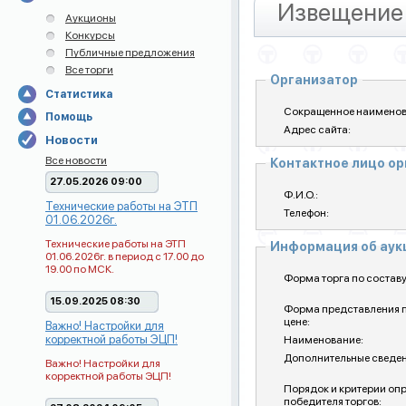
Извещение 
Аукционы
Конкурсы
Публичные предложения
Все торги
Организатор
Статистика
Сокращенное наименов
Помощь
Адрес сайта:
Новости
Все новости
Контактное лицо о
27.05.2026 09:00
Ф.И.О.:
Технические работы на ЭТП
Телефон:
01.06.2026г.
Технические работы на ЭТП
Информация об ау
01.06.2026г. в период с 17.00 до
19.00 по МСК.
Форма торга по составу
15.09.2025 08:30
Форма представления 
цене:
Важно! Настройки для
корректной работы ЭЦП!
Наименование:
Дополнительные сведен
Важно! Настройки для
корректной работы ЭЦП!
Порядок и критерии оп
победителя торгов: