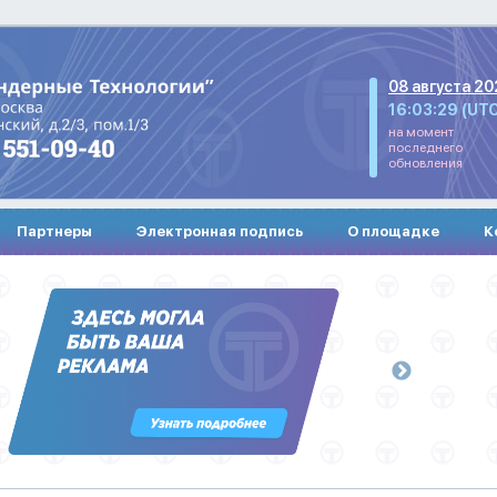
08 августа 20
16:03:29 (UT
на момент
последнего
обновления
Партнеры
Электронная подпись
О площадке
К