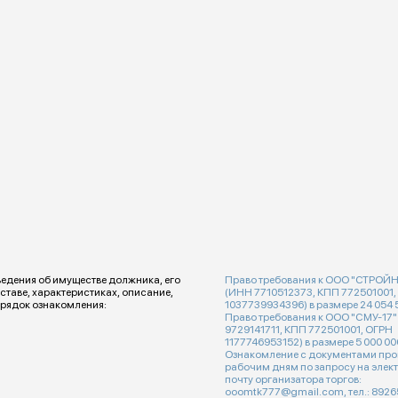
едения об имуществе должника, его
Право требования к ООО "СТРО
ставе, характеристиках, описание,
(ИНН 7710512373, КПП 772501001,
рядок ознакомления:
1037739934396) в размере 24 054 5
Право требования к ООО "СМУ-17
9729141711, КПП 772501001, ОГРН
1177746953152) в размере 5 000 00
Ознакомление с документами про
рабочим дням по запросу на элек
почту организатора торгов:
ooomtk777@gmail.com, тел.: 892