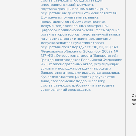
соответствующего государства (для
иностранного лица); документ,
подтверждающий полномочия лица на
осуществление действий от имени заявителя.
Документы, прилагаемые к заявке,
представляются в форме электронных
документов, подписанных электронной
цифровой подписью заявителя. Рассмотрение
организатором торгов представленной заявки
на участие в торгах и принятие решения о
допуске заявителя к участию в торгах
осуществляются в порядке ст. 110, 111, 139, 140
Федерального Закона от 26 октября 2002 г. №
127-ФЗ «О несостоятельности (банкротстве)»,
Гражданского кодекса Российской Федерации
и иных законодательных актов, регулирующих
условия и порядок проведения процедур
банкротства и продажи имущества должника.
К участию в настоящих торгах допускаются
лица, своевременно подавшие заявку,
соответствующую требованиям и внесшие в
установленный срок задаток.
Св
со
по