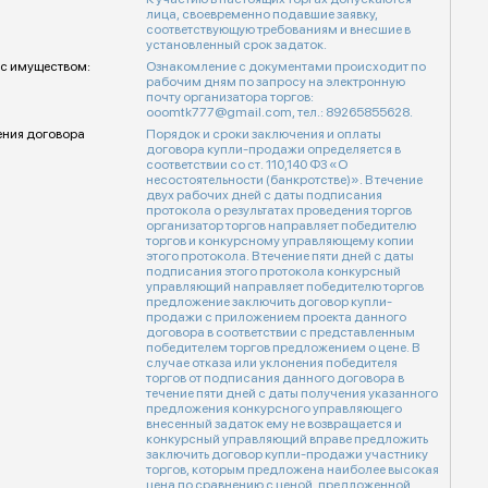
лица, своевременно подавшие заявку,
соответствующую требованиям и внесшие в
установленный срок задаток.
с имуществом:
Ознакомление с документами происходит по
рабочим дням по запросу на электронную
почту организатора торгов:
ooomtk777@gmail.com, тел.: 89265855628.
ения договора
Порядок и сроки заключения и оплаты
договора купли-продажи определяется в
соответствии со ст. 110,140 ФЗ «О
несостоятельности (банкротстве)». В течение
двух рабочих дней с даты подписания
протокола о результатах проведения торгов
организатор торгов направляет победителю
торгов и конкурсному управляющему копии
этого протокола. В течение пяти дней с даты
подписания этого протокола конкурсный
управляющий направляет победителю торгов
предложение заключить договор купли-
продажи с приложением проекта данного
договора в соответствии с представленным
победителем торгов предложением о цене. В
случае отказа или уклонения победителя
торгов от подписания данного договора в
течение пяти дней с даты получения указанного
предложения конкурсного управляющего
внесенный задаток ему не возвращается и
конкурсный управляющий вправе предложить
заключить договор купли-продажи участнику
торгов, которым предложена наиболее высокая
цена по сравнению с ценой, предложенной