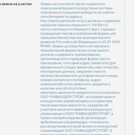
 заявок на участие
Заявки на участие в торгах подаются в
электронной форме посредством системы
электронного документооборота на сайте в
сети Интернет по адресу:
http://bankrupt.tender.one/ и должны содержать
сведения перечисленные в ст. 110 ФЗ «О
несостоятельности (банкротстве)», порядке
проведения торгов в электронной форме, утв.
приказом Министерства экономического
развития Российской Федерации от 23.07.2015
№495. Заявки должны быть составлены в
произвольной форме на русском языке и
должны содержать: наименование,
организационно-правовую форму, место
нахождения, почтовый адрес заявителя (для
юридического лица); фамилию, имя, отчество,
паспортные данные, сведения о месте
жительства заявителя (для физического лица);
номер контактного телефона, адрес
электронной почты заявителя; сведения о
наличии или об отсутствии
заинтересованности заявителя по отношению к
ООО "КАВКАЗДОРСТРОЙ", его кредиторам и
конкурсному управляющему и о характере
такой заинтересованности, сведения об
участии в капитале заявителя конкурсного
управляющего ООО "КАВКАЗДОРСТРОЙ", а
также саморегулируемой организации
арбитражных управляющих, членом или
руководителем которой является конкурсный
управляющий ООО "КАВКАЗДОРСТРОЙ". К
заявкам должны прилагаться выписка из