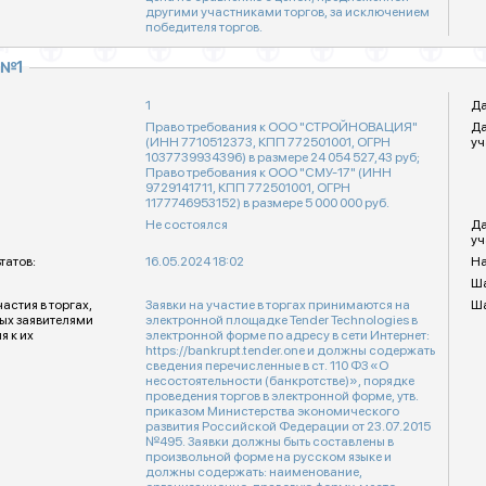
другими участниками торгов, за исключением
победителя торгов.
 №1
1
Да
Право требования к ООО "СТРОЙНОВАЦИЯ"
Да
(ИНН 7710512373, КПП 772501001, ОГРН
уч
1037739934396) в размере 24 054 527,43 руб;
Право требования к ООО "СМУ-17" (ИНН
9729141711, КПП 772501001, ОГРН
1177746953152) в размере 5 000 000 руб.
Не состоялся
Да
уч
татов:
16.05.2024 18:02
На
Ша
стия в торгах,
Заявки на участие в торгах принимаются на
Ша
ых заявителями
электронной площадке Tender Technologies в
я к их
электронной форме по адресу в сети Интернет:
https://bankrupt.tender.one и должны содержать
сведения перечисленные в ст. 110 ФЗ «О
несостоятельности (банкротстве)», порядке
проведения торгов в электронной форме, утв.
приказом Министерства экономического
развития Российской Федерации от 23.07.2015
№495. Заявки должны быть составлены в
произвольной форме на русском языке и
должны содержать: наименование,