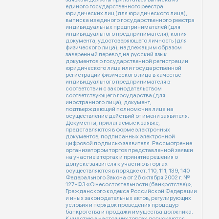
единого государственного реестра
юридических лиц (для юридического лица),
выписка из единого государственного реестра
индивидуальных предпринимателей (для
индивидуального предпринимателя), копия
документа, удостоверяющего личность (для
физического лица); надлежащим образом
заверенный перевод на русский язык
документов о государственной регистрации
юридического лица или государственной
регистрации физического лица в качестве
индивидуального предпринимателя в
соответствии с законодательством
соответствующего государства (для
иностранного лица); документ,
подтверждающий полномочия лица на
осуществление действий от имени заявителя.
Документы, прилагаемые к заявке,
представляются в форме электронных
документов, подписанных электронной
цифровой подписью заявителя. Рассмотрение
организатором торгов представленной заявки
на участие в торгах и принятие решения о
допуске заявителя к участию в торгах
осуществляются в порядке ст. 110, 111, 139, 140
Федерального Закона от 26 октября 2002 г. №
127-ФЗ «О несостоятельности (банкротстве)»,
Гражданского кодекса Российской Федерации
и иных законодательных актов, регулирующих
условия и порядок проведения процедур
банкротства и продажи имущества должника.
К участию в настоящих торгах допускаются