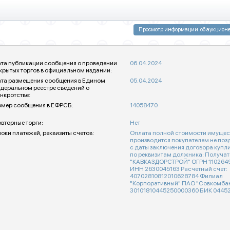
та публикации сообщения о проведении
06.04.2024
крытых торгов в официальном издании:
та размещения сообщения в Едином
05.04.2024
деральном реестре сведений о
нкротстве:
мер сообщения в ЕФРСБ:
14058470
вторные торги:
Нет
оки платежей, реквизиты счетов:
Оплата полной стоимости имущес
производится покупателем не поз
с даты заключения договора куп
по реквизитам должника: Получат
"КАВКАЗДОРСТРОЙ" ОГРН 1102649001047,
ИНН 2630045163 Расчетный счет:
40702810812010628784 Филиал
"Корпоративный" ПАО "Совкомбанк" 
30101810445250000360 Б