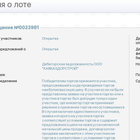
я о лоте
кционе №0023981
 участников:
Открытая
Да
от
предложений о
Открытая
Да
фе
ба
Дебиторская задолженность ООО
Но
"КАВКАЗДОРСТРОЙ"
ия:
По
ределения
Победителем торгов признается участник,
Ср
предложивший в ходе проведения торгов
наиболее высокую цену. В случае если не были
представлены заявки на участие в торгах или к
участию в торгах был допущен только один
участник, организатор торгов принимает
решение о признании торгов несостоявшимися.
В случае наличия единственного участника,
заявка которого на участие в торгах
соответствует условиям торгов и содержит
предложение о цене не ниже установленной
начальной цены продажи, договор купли-
продажи заключается с этим участником
торгов в соответствии с условиями торгов.