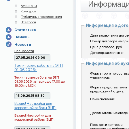
Информаци
Аукционы
Конкурсы
Публичные предложения
Все торги
Информация о дого
Статистика
Дата заключения догов
Помощь
Номер договора на при
Новости
Цена договора, pуб.:
Все новости
Договор заключен с:
27.05.2026 09:00
Информация об ау
Технические работы на ЭТП
01.06.2026г.
Форма торга по состав
Технические работы на ЭТП
участников:
01.06.2026г. в период с 17.00 до
19.00 по МСК.
Форма представления
предложений о цене:
15.09.2025 08:30
Наименование:
Важно! Настройки для
корректной работы ЭЦП!
Дополнительные сведен
Важно! Настройки для
корректной работы ЭЦП!
Порядок и критерии
определения победите