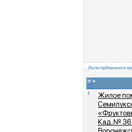
Лоты публичного п
▲
№
1
Жилое пом
Семилукск
«Фруктовы
Кад.№ 36:
Воронежск