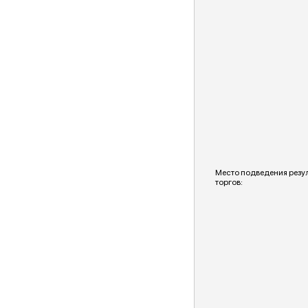
Место подведения резу
торгов: