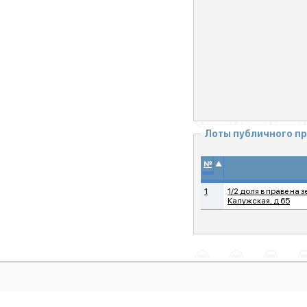
Лоты публичного п
▲
№
1
1/2 доля в праве на
Калужская, д 65