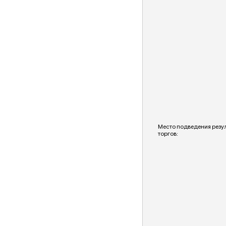
Место подведения резу
торгов: